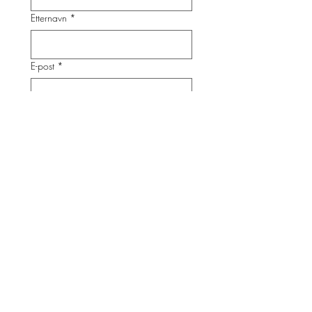
Etternavn
*
E-post
*
Hva gjelder det?
Din melding
Send inn